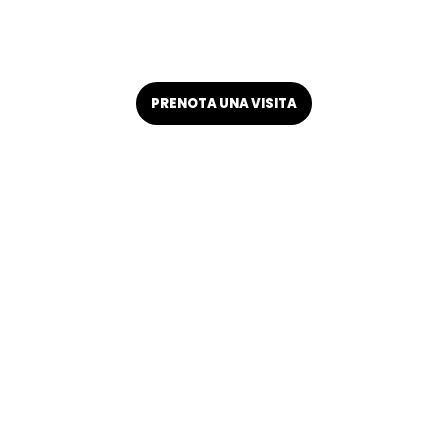
DAL 1925.
PRENOTA UNA VISITA
Scopri la nostra Azienda