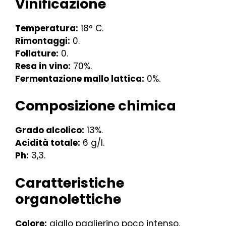
Vinificazione
Temperatura:
18° C.
Rimontaggi:
0.
Follature:
0.
Resa in vino:
70%.
Fermentazione mallo lattica:
0%.
Composizione chimica
Grado alcolico:
13%.
Acidità totale:
6 g/l.
Ph:
3,3.
Caratteristiche
organolettiche
Colore:
giallo paglierino poco intenso.