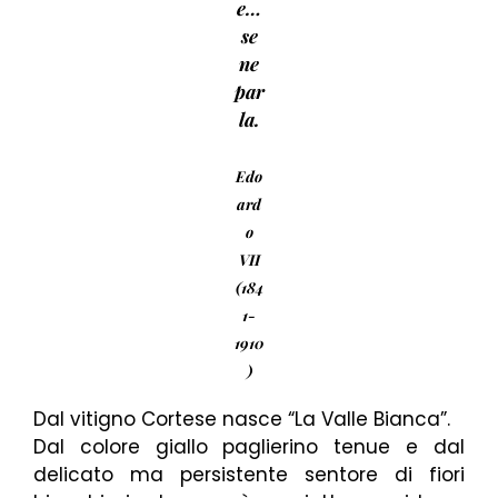
e…
se
ne
par
la.
Edo
ard
o
VII
(184
1-
1910
)
Dal vitigno Cortese nasce “La Valle Bianca”.
Dal colore giallo paglierino tenue e dal
delicato ma persistente sentore di fiori