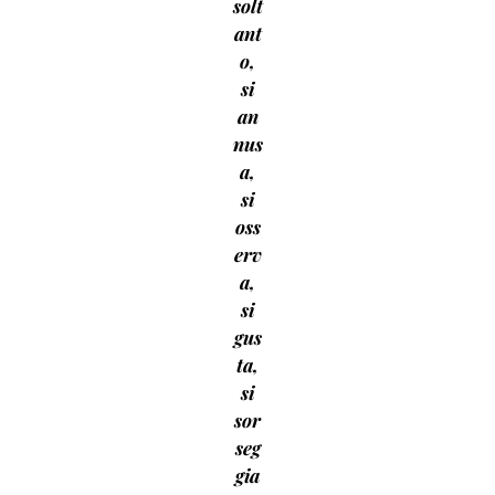
solt
ant
o,
si
an
nus
a,
si
oss
erv
a,
si
gus
ta,
si
sor
seg
gia