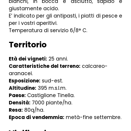
bianchi, in bocca è asciutto, sapido e
giustamente acido.
E’ indicato per gli antipasti, i piatti di pesce e
per i vostri aperitivi.
Temperatura di servizio 6/8° C.
Territorio
Età dei vigneti:
25 anni.
Caratteristiche del terreno:
calcareo-
aranacei.
Esposizione:
sud-est.
Altitudine:
395 m.s.l.m.
Paese:
Castiglione Tinella.
Densità:
7000 piante/ha.
Resa:
80q/ha.
Epoca di vendemmia:
metà-fine settembre.