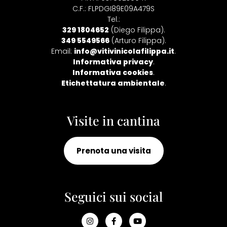
C.F.: FLPDGI89E09A479S
Tel.:
329 1804652
(Diego Filippa).
349 5549566
(Arturo Filippa).
Email:
info@vitivinicolafilippa.it
.
Informativa privacy
.
Informativa cookies
.
Etichettatura ambientale
.
Visite in cantina
Prenota una visita
Seguici sui social