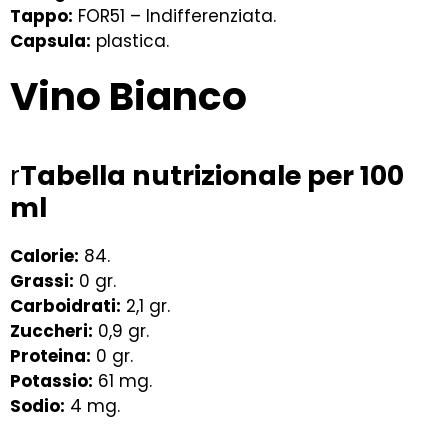
Tappo:
FOR51 – Indifferenziata.
Capsula:
plastica.
Vino Bianco
r
Tabella nutrizionale per 100
ml
Calorie:
84.
Grassi:
0 gr.
Carboidrati:
2,1 gr.
Zuccheri:
0,9 gr.
Proteina:
0 gr.
Potassio:
61 mg.
Sodio:
4 mg.