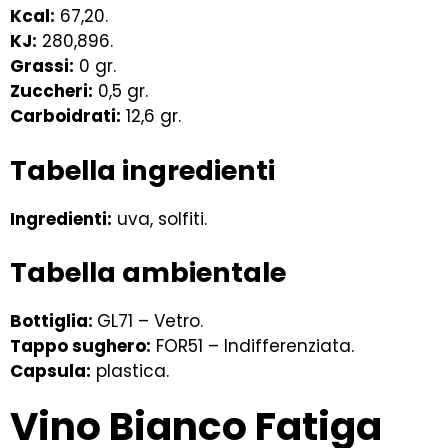
Kcal
:
67,20.
KJ:
280,896.
Grassi:
0 gr.
Zuccheri:
0,5 gr.
Carboidrati:
12,6 gr.
Tabella ingredienti
Ingredienti:
uva, solfiti.
Tabella ambientale
Bottiglia:
GL71 – Vetro.
Tappo sughero:
FOR51 – Indifferenziata.
Capsula:
plastica.
Vino Bianco Fatiga