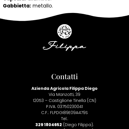
Gabbietta:
metallo.
Contatti
Azienda Agricola Filippa Diego
Via Manzotti, 39
12053 – Castiglione Tinella (CN)
P.IVA: 03750230041
C.F.: FLPDGI89E09A479S
Tel.:
329 1804652
(Diego Filippa).