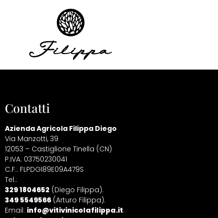
class="site-main" id="main"
Contatti
Azienda Agricola Filippa Diego
Via Manzotti, 39
12053 – Castiglione Tinella (CN)
P.IVA: 03750230041
C.F.: FLPDGI89E09A479S
Tel.:
329 1804652
(Diego Filippa).
349 5549566
(Arturo Filippa).
Email:
info@vitivinicolafilippa.it
.