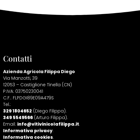
Contatti
Azienda Agricola Filippa Diego
Via Manzotti, 39
12053 – Castiglione Tinella (CN)
P.IVA: 03750230041
C.F.: FLPDGI89E09A479S
Tel.:
329 1804652
(Diego Filippa).
349 5549566
(Arturo Filippa).
Email:
info@vitivinicolafilippa.it
.
Informativa privacy
.
Informativa cookies
.