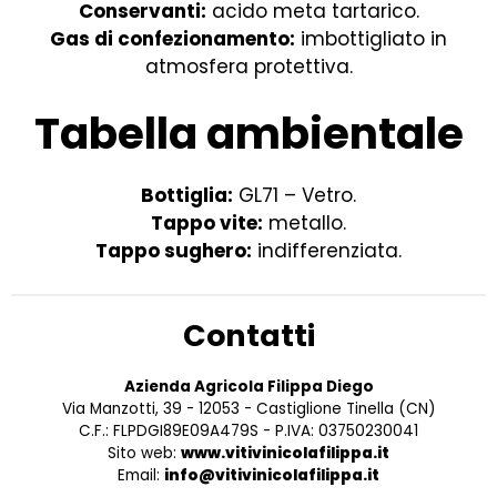
Conservanti:
acido meta tartarico.
Gas di confezionamento:
imbottigliato in
atmosfera protettiva.
Tabella ambientale
Bottiglia:
GL71 – Vetro.
Tappo vite:
metallo.
Tappo sughero:
indifferenziata.
Contatti
Azienda Agricola Filippa Diego
Via Manzotti, 39 - 12053 - Castiglione Tinella (CN)
C.F.: FLPDGI89E09A479S - P.IVA: 03750230041
Sito web:
www.vitivinicolafilippa.it
Email:
info@vitivinicolafilippa.it